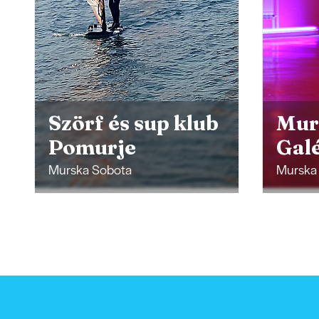
Murska Sobota
Dvo
Galéria
kúr
Murska Sobota
Rakiča