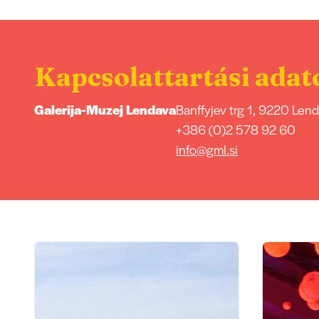
Kapcsolattartási adat
Galerija-Muzej Lendava
Banffyjev trg 1, 9220 Len
+386 (0)2 578 92 60
info@gml.si