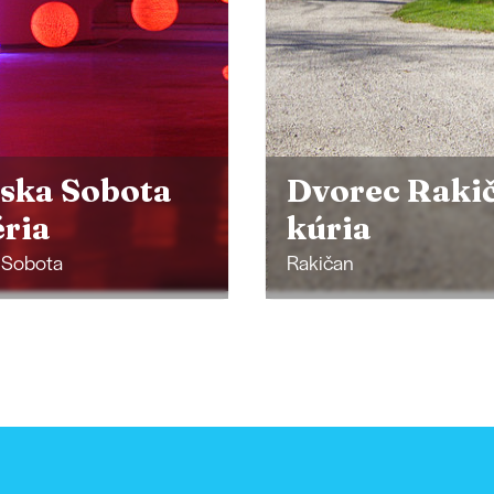
rec Rakičan
ia
Muramar
n
Beltinci