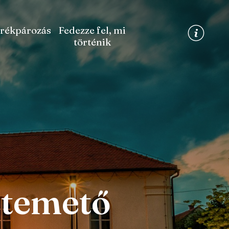
rékpározás
Fedezze fel, mi
történik
ó temető