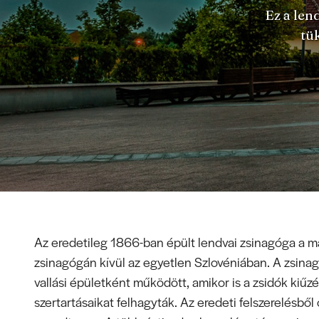
Ez a len
tü
Az eredetileg 1866-ban épült lendvai zsinagóga a ma
zsinagógán kívül az egyetlen Szlovéniában. A zsina
vallási épületként működött, amikor is a zsidók kiűzé
szertartásaikat felhagyták. Az eredeti felszerelésből