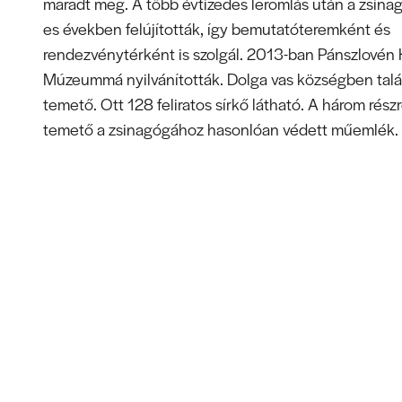
maradt meg. A több évtizedes leromlás után a zsina
es években felújították, így bemutatóteremként és
rendezvénytérként is szolgál. 2013-ban Pánszlovén
Múzeummá nyilvánították. Dolga vas községben talál
temető. Ott 128 feliratos sírkő látható. A három rész
temető a zsinagógához hasonlóan védett műemlék.