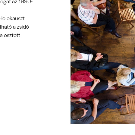
gógát az 1990-
 Holokauszt
ható a zsidó
re osztott