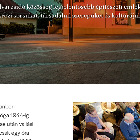
dvai zsidó közösség legjelentősebb építészeti emlé
krözi sorsukat, társadalmi szerepüket és kultúrájuk
ribori
góga 1944-ig
se után vallási
 csak egy óra