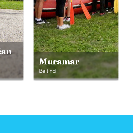
Mézeskalács
termékek –
Otthoni
kereskedelem,
Jožica Celec
Prosenjakovci