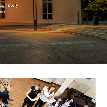
ke, amely
at.