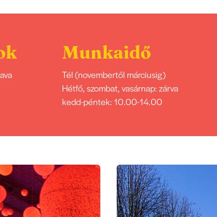
ok
Munkaidő
dava
Tél (novembertől márciusig)
Hétfő, szombat, vasárnap: zárva
kedd-péntek: 10.00-14.00