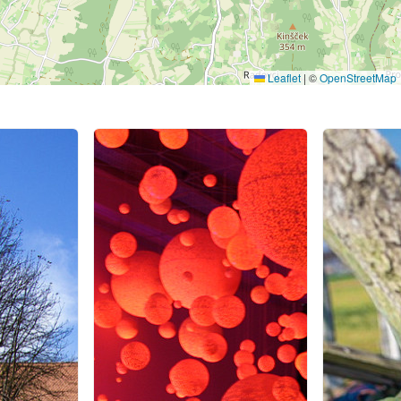
Leaflet
|
©
OpenStreetMap