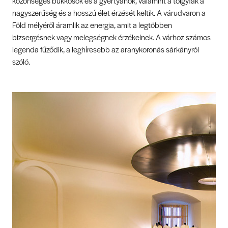
közönséges bükkösök és a gyertyánok, valamint a tölgyfák a
nagyszerűség és a hosszú élet érzését keltik. A várudvaron a
Föld mélyéről áramlik az energia, amit a legtöbben
bizsergésnek vagy melegségnek érzékelnek. A várhoz számos
legenda fűződik, a leghíresebb az aranykoronás sárkányról
szóló.