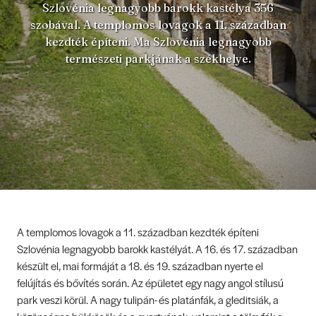
Szlovénia legnagyobb barokk kastélya 356
szobával. A templomos lovagok a 11. században
kezdték építeni. Ma Szlovénia legnagyobb
természeti parkjának a székhelye.
A templomos lovagok a 11. században kezdték építeni
Szlovénia legnagyobb barokk kastélyát. A 16. és 17. században
készült el, mai formáját a 18. és 19. században nyerte el
felújítás és bővítés során. Az épületet egy nagy angol stílusú
park veszi körül. A nagy tulipán- és platánfák, a gleditsiák, a