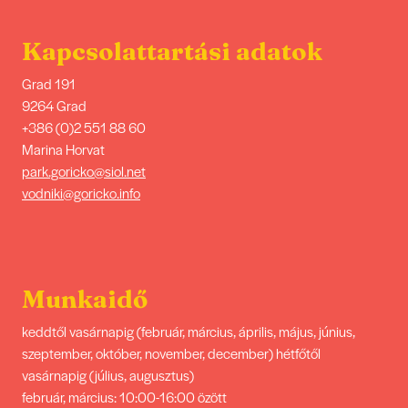
Kapcsolattartási adatok
Grad 191
9264 Grad
+386 (0)2 551 88 60
Marina Horvat
park.goricko@siol.net
vodniki@goricko.info
Munkaidő
keddtől vasárnapig (február, március, április, május, június,
szeptember, október, november, december) hétfőtől
vasárnapig (július, augusztus)
február, március: 10:00-16:00 özött