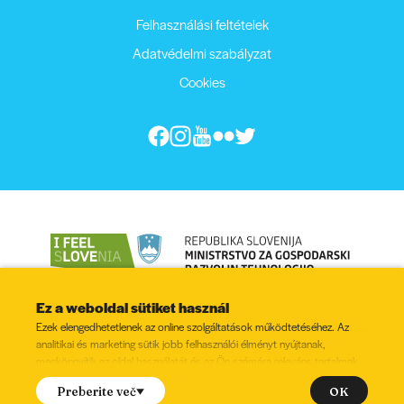
Felhasználási feltételek
Adatvédelmi szabályzat
Cookies
Ez a weboldal sütiket használ
Ezek elengedhetetlenek az online szolgáltatások működtetéséhez. Az
analitikai és marketing sütik jobb felhasználói élményt nyújtanak,
megkönnyítik az oldal használatát és az Ön számára releváns tartalmak
megjelenítését.
© 2022 - 2026, Minden jog fenntartva
OK
Preberite več