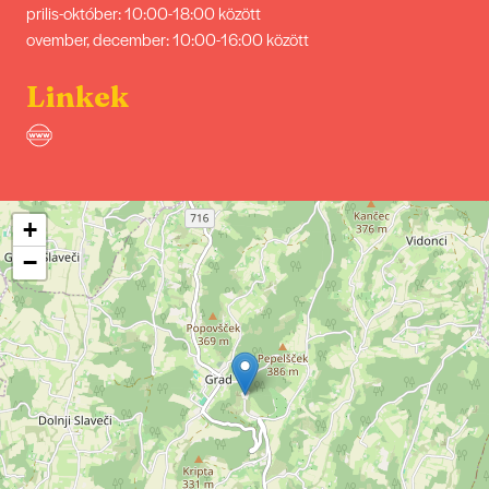
prilis-október: 10:00-18:00 között
ovember, december: 10:00-16:00 között
Linkek
+
−