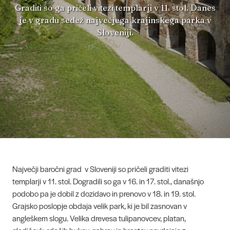
Graditi so ga pričeli vitezi templarji v 11. stol. Danes
je v gradu sedež največjega krajinskega parka v
Sloveniji.
Največji baročni grad v Sloveniji so pričeli graditi vitezi
templarji v 11. stol. Dogradili so ga v 16. in 17. stol., današnjo
podobo pa je dobil z dozidavo in prenovo v 18. in 19. stol.
Grajsko poslopje obdaja velik park, ki je bil zasnovan v
angleškem slogu. Velika drevesa tulipanovcev, platan,