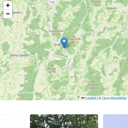
+
−
Leaflet
|
©
OpenStreetMap