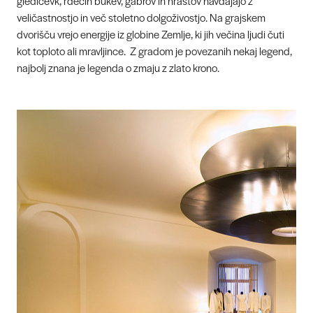
gledičevk, rdečih bukev, gabrov in hrastov navdajajo z
veličastnostjo in več stoletno dolgoživostjo. Na grajskem
dvorišču vrejo energije iz globine Zemlje, ki jih večina ljudi čuti
kot toploto ali mravljince. Z gradom je povezanih nekaj legend,
najbolj znana je legenda o zmaju z zlato krono.