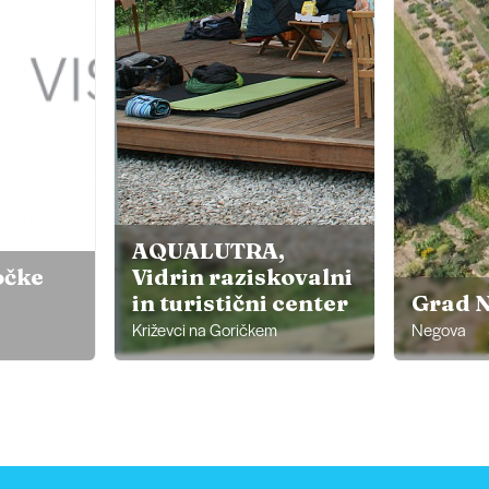
AQUALUTRA,
očke
Vidrin raziskovalni
in turistični center
Grad 
Križevci na Goričkem
Negova