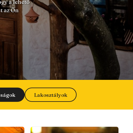
gy a lehető
st az Ön
aságok
Lakosztályok