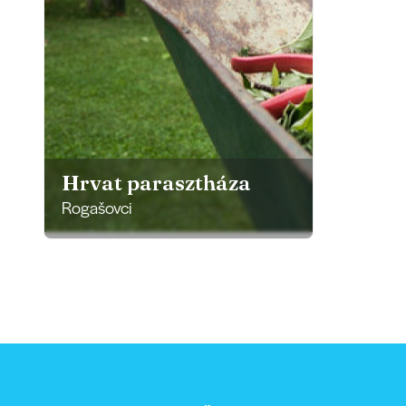
Hrvat parasztháza
Rogašovci