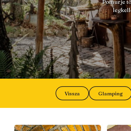
Pomurje tö
legkell
Vissza
Glamping