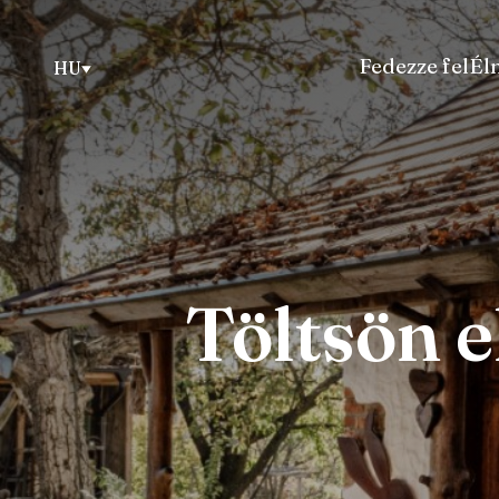
Fedezze fel
Él
HU
Töltsön e