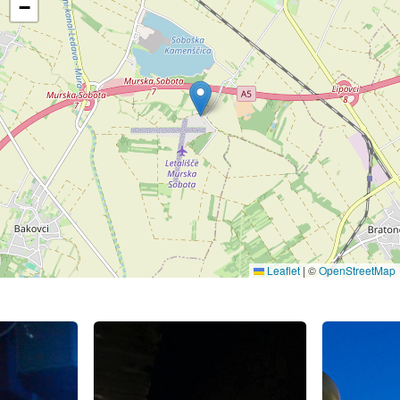
−
Leaflet
|
©
OpenStreetMap