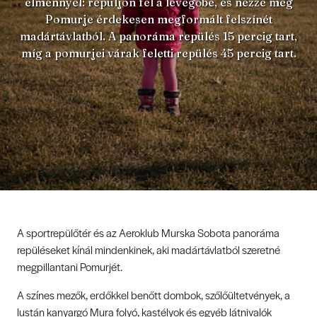
élménnyel: repüljön fel a levegőbe, és nézze meg
Pomurje érdekesen megformált felszínét
madártávlatból. A panoráma repülés 15 percig tart,
míg a pomurjei várak feletti repülés 45 percig tart.
A sportrepülőtér és az Aeroklub Murska Sobota panoráma
repüléseket kínál mindenkinek, aki madártávlatból szeretné
megpillantani Pomurjét.
A színes mezők, erdőkkel benőtt dombok, szőlőültetvények, a
lustán kanyargó Mura folyó, kastélyok és egyéb látnivalók