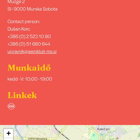
Muzge 2
SI - 9000 Murska Sobota
Contact person:
Dušan Korc
+386 (0) 2 523 10 80
+386 (0) 51 680 644
upravnik@aeroklub-ms.si
Munkaidő
kedd - V: 10:00 - 19:00
Linkek
+