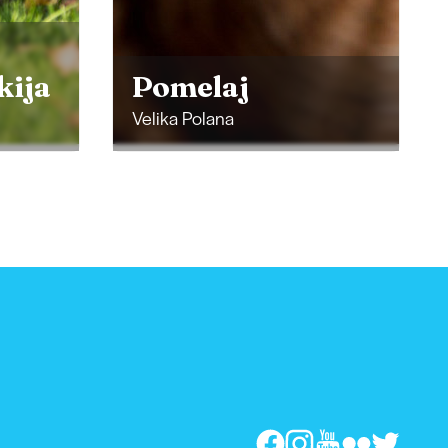
Jezero
Bukovniško
jezero
Bukovnica