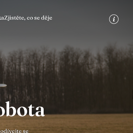
ka
Zjistěte, co se děje
obota
podívejte se