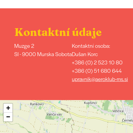
Kontaktní údaje
Muzge 2
Kontaktní osoba:
SI - 9000 Murska Sobota
Dušan Korc
+386 (0) 2 523 10 80
+386 (0) 51 680 644
upravnik@aeroklub-ms.si
+
−