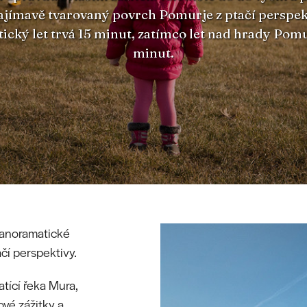
ajímavě tvarovaný povrch Pomurje z ptačí perspek
cký let trvá 15 minut, zatímco let nad hrady Pomu
minut.
panoramatické
ačí perspektivy.
atící řeka Mura,
ové zážitky a