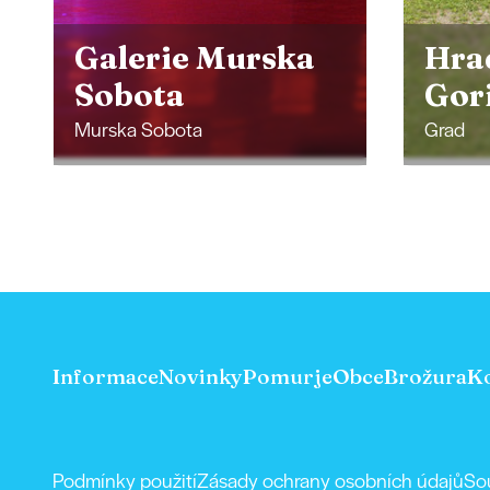
Hrad Grad na
Cen
Goričkem
mlád
Grad
Ljutom
Informace
Novinky
Pomurje
Obce
Brožura
K
Podmínky použití
Zásady ochrany osobních údajů
So