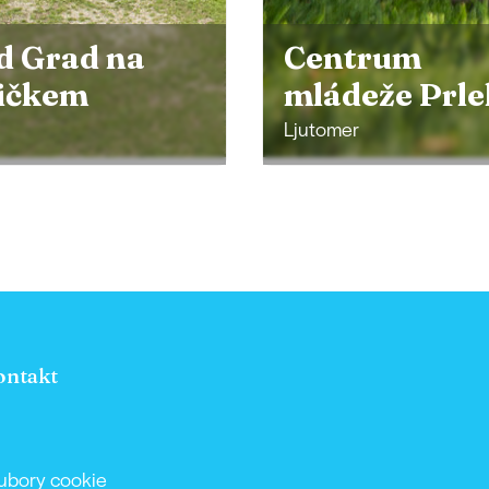
trum
eže Prlekija
Pomelaj
er
Velika Polana
ontakt
ubory cookie