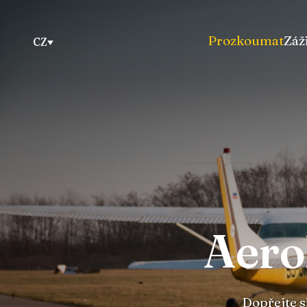
Prozkoumat
Záž
CZ
Aero
Dopřejte si