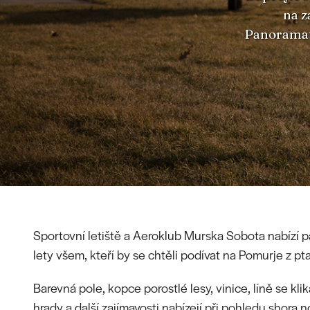
na z
Panoramati
Sportovní letiště a Aeroklub Murska Sobota nabízí 
lety všem, kteří by se chtěli podívat na Pomurje z pt
Barevná pole, kopce porostlé lesy, vinice, líně se klik
hrady a další zajímavosti nabízejí při pohledu shora n