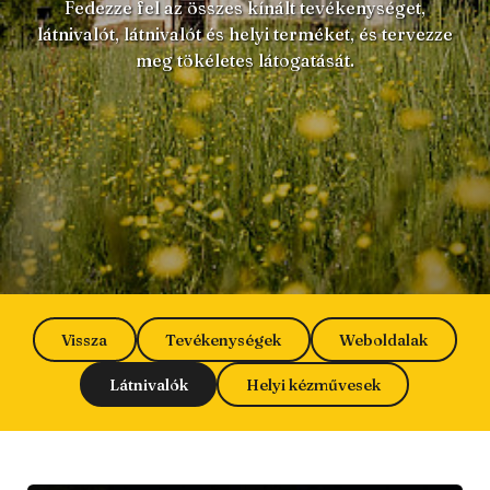
Fedezze fel az összes kínált tevékenységet,
látnivalót, látnivalót és helyi terméket, és tervezze
meg tökéletes látogatását.
Vissza
Tevékenységek
Weboldalak
Látnivalók
Helyi kézművesek