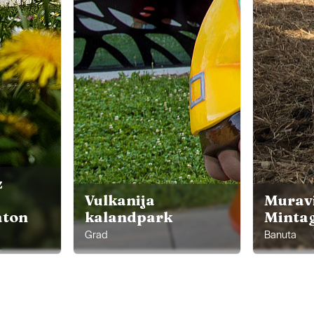
z
Vulkanija
Murav
ton
kalandpark
Minta
Grad
Banuta