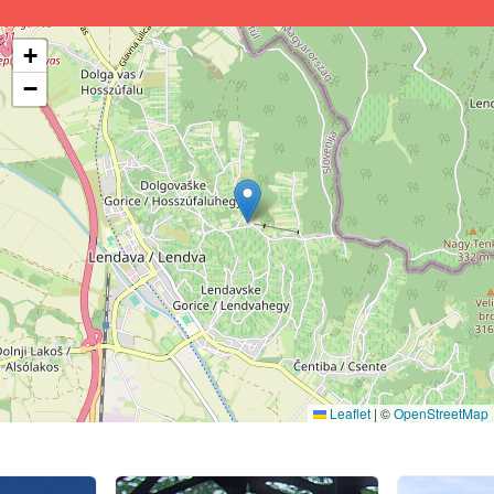
+
−
Leaflet
|
©
OpenStreetMap