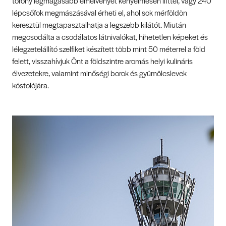
torony legmagasabb emelvényét kényelmesen lifttel, vagy 240
lépcsőfok megmászásával érheti el, ahol sok mérföldön
keresztül megtapasztalhatja a legszebb kilátót. Miután
megcsodálta a csodálatos látnivalókat, hihetetlen képeket és
lélegzetelállító szelfiket készített több mint 50 méterrel a föld
felett, visszahívjuk Önt a földszintre aromás helyi kulináris
élvezetekre, valamint minőségi borok és gyümölcslevek
kóstolójára.