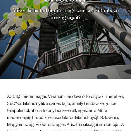
Mikor láthattad utoljára egyszerre 4 különböző
ország tájait?
Az 53,3 méter magas Vinarium Lendava őrtoronyból hihetetlen,
360°-os kilátás nyílik a színes tájra, amely Lendavske gorice
településtől, ahol a torony büszkén áll, egészen a Mura
medencéjéig húzódik, és csodálatos kilátást nyújt. Szlovénia,
Magyarország, Horvátország és Ausztria síkságai és dombjai. A