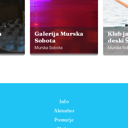
a
Galerija Murska
Klub j
Sobota
deski 
Murska Sobota
Murska So
Info
Aktualno
Pomurje