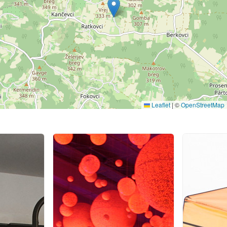
Leaflet
|
©
OpenStreetMap