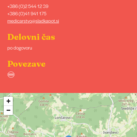
+386 (0)2 544 12 39
+386 (0)41 941 175
medicarstvo@sladkapot.si
Delovni čas
po dogovoru
Povezave
+
−