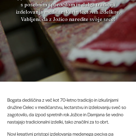
s posebnim sporočilom in dolga tradicija
izdelovanja medičarskih in lectovih izdelkov.
Vabljeni, da z Jožico naredite svoje srce!
Bogata dediščina z več kot 70-letno tradicijo in izkušnjami
družine Celec v medičarstvu, lectarstvu in izdelovanju sveč so
zagotovilo, da izpod spretnih rok Jožice in Damjana še vedno
nastajajo tradicionalni izdelki, tako značilni za to obrt.
Novi kreativni pristopi izdelovanja medenega peciva pa