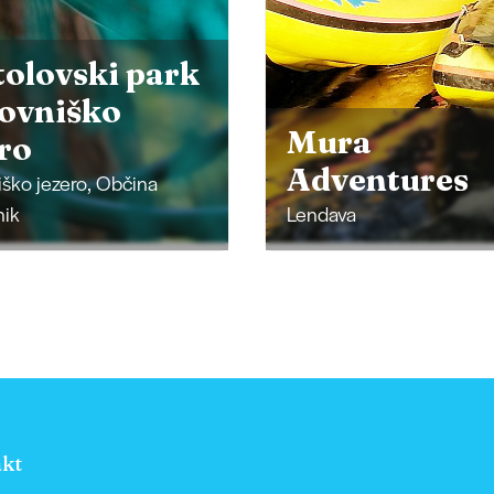
a
Klub jadralc
entures
na deski Štrk
a
Murska Sobota
kt