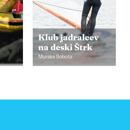
ev
Pomelaj
Mala Polana