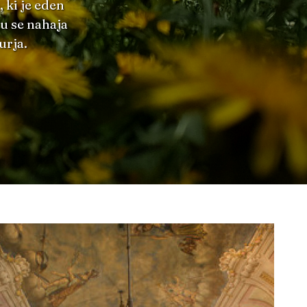
 ki je eden
du se nahaja
urja.