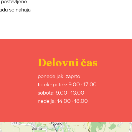
 postavljene
radu se nahaja
Delovni čas
ponedeljek: zaprto
torek - petek: 9.00 - 17.00
sobota: 9.00 - 13.00
nedelja: 14.00 - 18.00