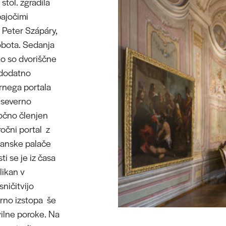
stol. zgradila
pajočimi
l Peter Szápáry,
obota. Sedanja
 ko so dvoriščne
r dodatno
ernega portala
e severno
ročno členjen
ročni portal z
štanske palače
i se je iz časa
likan v
sničitvijo
urno izstopa še
vilne poroke. Na