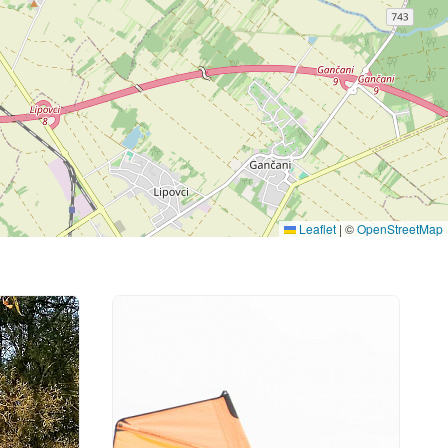
Leaflet
|
©
OpenStreetMap