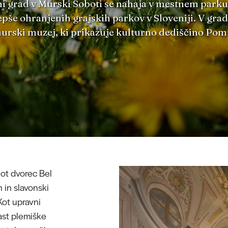
 grad v Murski Soboti se nahaja v mestnem parku,
pše ohranjenih grajskih parkov v Sloveniji. V gra
rski muzej, ki prikazuje kulturno dediščino Pom
ot dvorec Bel
 in slavonski
Kot upravni
last plemiške