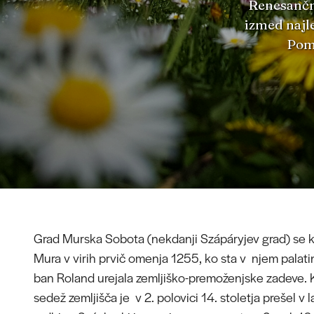
Renesančni
izmed najle
Pomu
Grad Murska Sobota (nekdanji Szápáryjev grad) se k
Mura v virih prvič omenja 1255, ko sta v njem palatin
ban Roland urejala zemljiško-premoženjske zadeve. 
sedež zemljišča je v 2. polovici 14. stoletja prešel v 