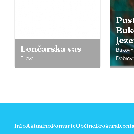
Pustolovski park
Bukovniško
Mur
jezero
Adv
Bukovniško jezero, Občina
Dobrovnik
Lendav
Info
Aktualno
Pomurje
Občine
Brošura
Konta