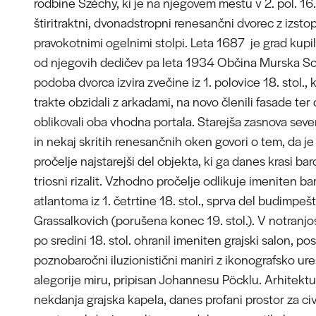
rodbine Széchy, ki je na njegovem mestu v 2. pol. 16. 
štiritraktni, dvonadstropni renesančni dvorec z izsto
pravokotnimi ogelnimi stolpi. Leta 1687 je grad kupi
od njegovih dedičev pa leta 1934 Občina Murska S
podoba dvorca izvira zvečine iz 1. polovice 18. stol.,
trakte obzidali z arkadami, na novo členili fasade te
oblikovali oba vhodna portala. Starejša zasnova sev
in nekaj skritih renesančnih oken govori o tem, da j
pročelje najstarejši del objekta, ki ga danes krasi ba
triosni rizalit. Vzhodno pročelje odlikuje imeniten ba
atlantoma iz 1. četrtine 18. stol., sprva del budimpe
Grassalkovich (porušena konec 19. stol.). V notranjost
po sredini 18. stol. ohranil imeniten grajski salon, pos
poznobaročni iluzionistični maniri z ikonografsko ure
alegorije miru, pripisan Johannesu Pöcklu. Arhitekt
nekdanja grajska kapela, danes profani prostor za ci