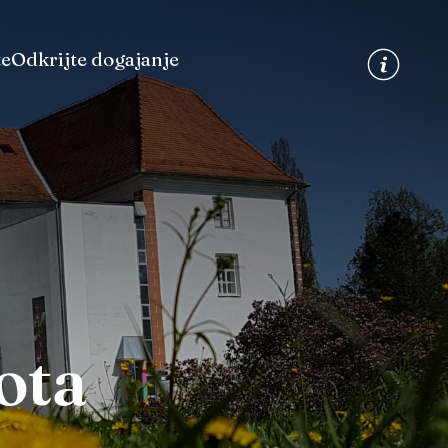
te
Odkrijte dogajanje
ota