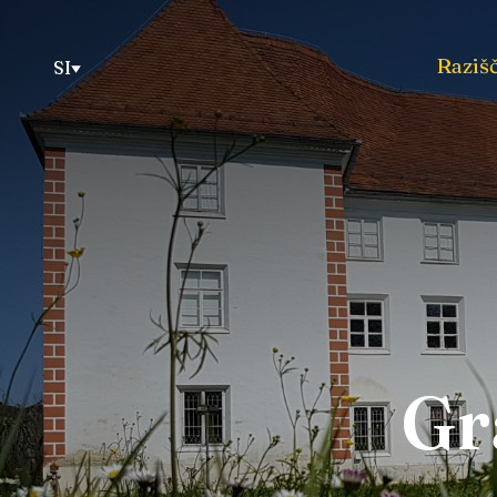
Razišč
SI
Gr