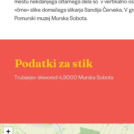
mestu nekdanjega oltarnega dela so v vertikalno os
»črne« slike domačega slikarja Sandija Červeka. V g
Pomurski muzej Murska Sobota.
Podatki za stik
Trubarjev drevored 4,
9000 Murska Sobota
+