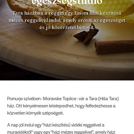
egészségstúdió
Tara házában a reggel egy finom házi készítésű
mézes reggelivel indul, amely erősíti az egészséget
és jó közérzetet biztosít.
Pomurje szívében - Moravske Toplice - vár a Tara (Hiša Tara)
ház. Ott kényelmesen letelepedhet, hogy felfedezhesse a
közvetlen környék szépségeit.
A nap jól indul egy "házi készítésű vidéki reggelivel a
muravidékről" vagy egy "házi mézes reggelivel", amely házi