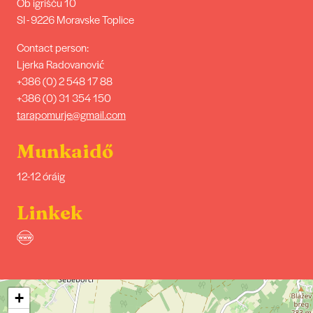
Ob igrišču 10
SI - 9226 Moravske Toplice
Contact person:
Ljerka Radovanović
+386 (0) 2 548 17 88
+386 (0) 31 354 150
tarapomurje@gmail.com
Munkaidő
12-12 óráig
Linkek
+