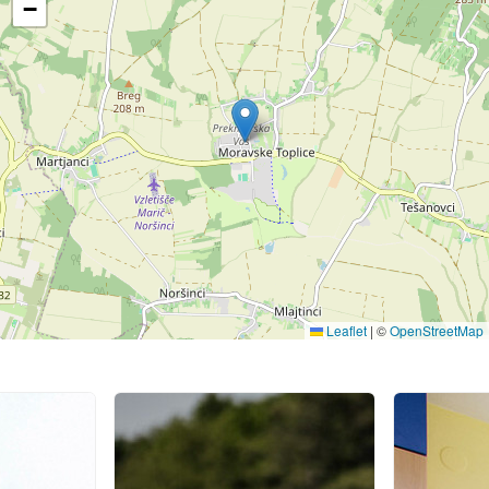
−
Leaflet
|
©
OpenStreetMap