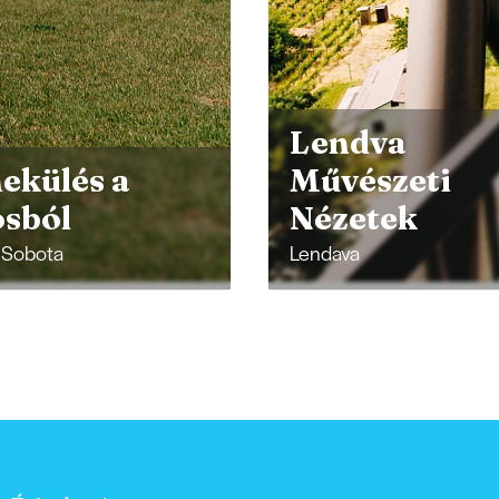
dva
észeti
etek
Vinea Panon
a
Hrašenski vrh, Radenci