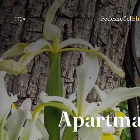
Fedezze fel
Él
HU
Apartma