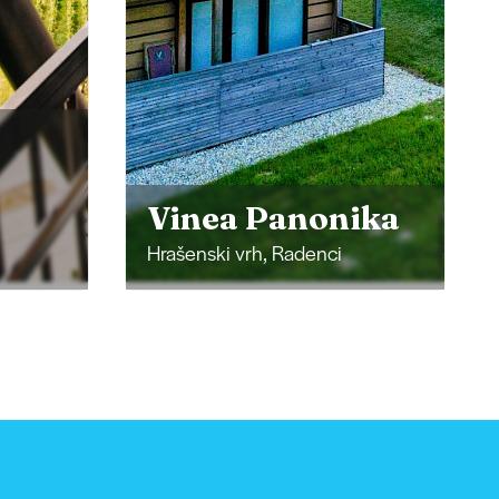
Turisztikai
ika
Tanya Ferenc
Cankova