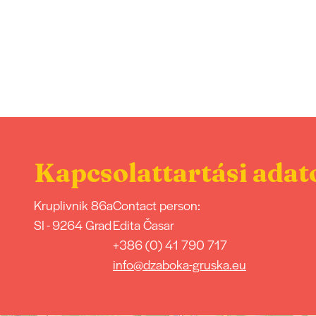
Kapcsolattartási adat
Kruplivnik 86a
Contact person:
SI - 9264 Grad
Edita Časar
+386 (0) 41 790 717
info@dzaboka-gruska.eu