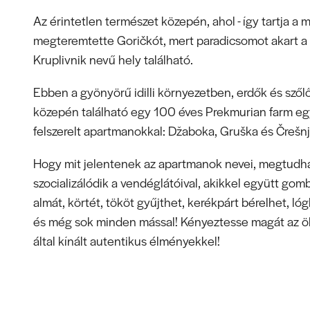
Az érintetlen természet közepén, ahol - így tartja a 
megteremtette Goričkót, mert paradicsomot akart a 
Kruplivnik nevű hely található.
Ebben a gyönyörű idilli környezetben, erdők és szől
közepén található egy 100 éves Prekmurian farm e
felszerelt apartmanokkal: Džaboka, Gruška és Črešnj
Hogy mit jelentenek az apartmanok nevei, megtudha
szocializálódik a vendéglátóival, akikkel együtt gomb
almát, körtét, tököt gyűjthet, kerékpárt bérelhet, lóg
és még sok minden mással! Kényeztesse magát az ö
által kínált autentikus élményekkel!