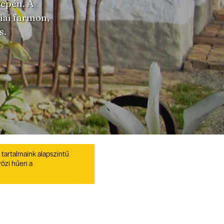
zepén. A
ai farmon,
s.
 tartalmaink alapszintű
rözi hűen a