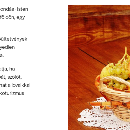
mondás - Isten
földön, egy
őültetvények
gyedien
a.
tja, ha
át, szőlőt,
hat a lovaikkal
koturizmus