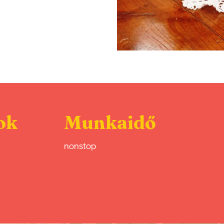
ok
Munkaidő
nonstop