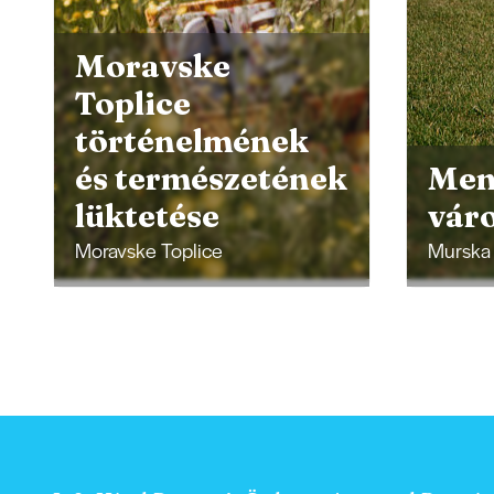
Len
Menekülés a
Műv
városból
Néz
Murska Sobota
Lendav