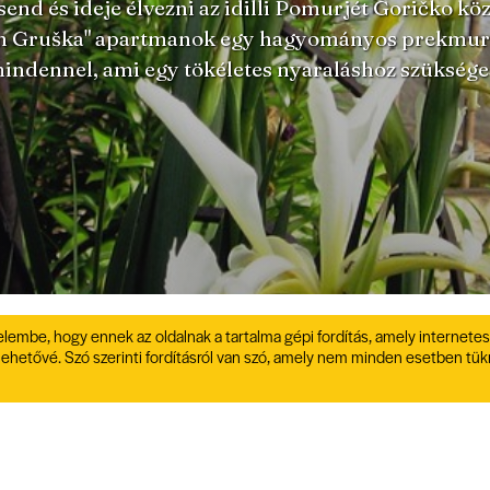
send és ideje élvezni az idilli Pomurjét Goričko kö
in Gruška" apartmanok egy hagyományos prekmuri
indennel, ami egy tökéletes nyaraláshoz szüksége
elembe, hogy ennek az oldalnak a tartalma gépi fordítás, amely internetes
lehetővé. Szó szerinti fordításról van szó, amely nem minden esetben tük