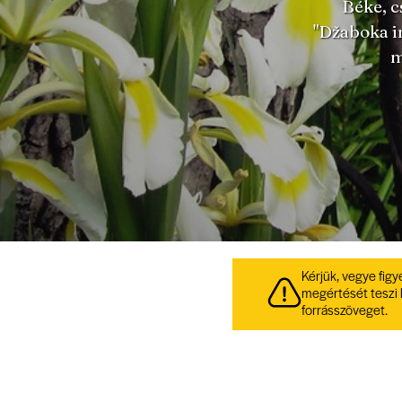
Béke, c
"Džaboka 
m
Kérjük, vegye figy
megértését teszi 
forrásszöveget.