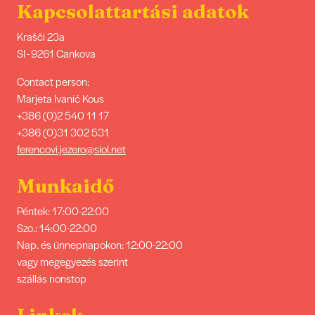
Kapcsolattartási adatok
Krašči 23a
SI - 9261 Cankova
Contact person:
Marjeta Ivanič Kous
+386 (0)2 540 11 17
+386 (0)31 302 531
ferencovi.jezero@siol.net
Munkaidő
Péntek: 17:00-22:00
Szo.: 14:00-22:00
Nap. és ünnepnapokon: 12:00-22:00
vagy megegyezés szerint
szállás nonstop