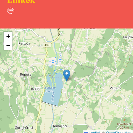
Linkek
+
−
Leaflet
|
©
OpenStreetMap