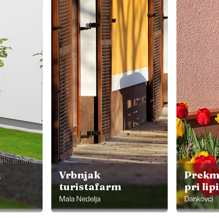
k
Vrbnjak
Prekm
turistafarm
pri lipi
Mala Nedelja
Dankovci