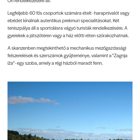
Ön rendelkezésére áll.
Legfeljebb 60 fős csoportok számára ételt - harapnivalót vagy
ebédet kínálnak autentikus prekmuri specialitásokat. Két
teniszpálya áll a sportolásra vágyó turisták rendelkezésére. A
gyerekek a játszótéren vagy a ház előtti réten szórakozhatnak.
A skanzenben megtekinthető a mechanikus mezőgazdasági
felszerelések és szerszámok gyűjteménye, valamint a "Zagnja
iža" - egy szoba, amely a régi házból maradt fenn.