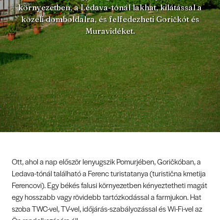
környezetben, a Lédava-tónál lakhat, kilátással a
közeli domboldalra, és felfedezheti Goričkót és
Muravidéket.
Ott, ahol a nap először lenyugszik Pomurjében, Goričkóban, a
Ledava-tónál található a Ferenc turistatanya (turistična kmetija
Ferencovi). Egy békés falusi környezetben kényeztetheti magát
egy hosszabb vagy rövidebb tartózkodással a farmjukon. Hat
szoba TWC-vel, TV-vel, időjárás-szabályozással és Wi-Fi-vel az