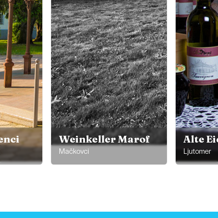
enci
Weinkeller Marof
Alte E
Mačkovci
Ljutomer