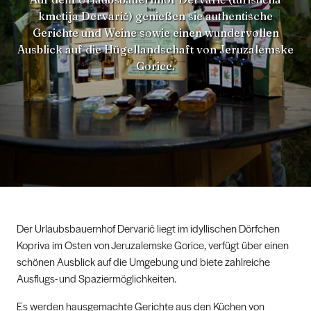
kmetija Dervarič) genießen sie authentische
Gerichte und Weine sowie einen wundervollen
Ausblick auf die Hügellandschaft von Jeruzalemske
Gorice.
Der Urlaubsbauernhof Dervarič liegt im idyllischen Dörfchen
Kopriva im Osten von Jeruzalemske Gorice, verfügt über einen
schönen Ausblick auf die Umgebung und biete zahlreiche
Ausflugs- und Spaziermöglichkeiten.
Es werden hausgemachte Gerichte aus den Küchen von