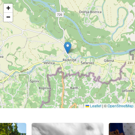
+
−
Leaflet
|
©
OpenStreetMap