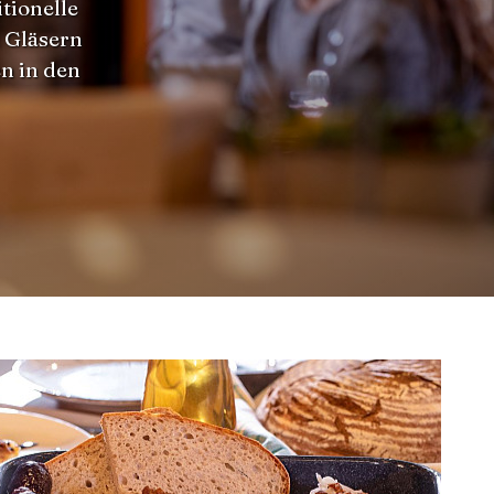
tionelle
 Gläsern
en in den