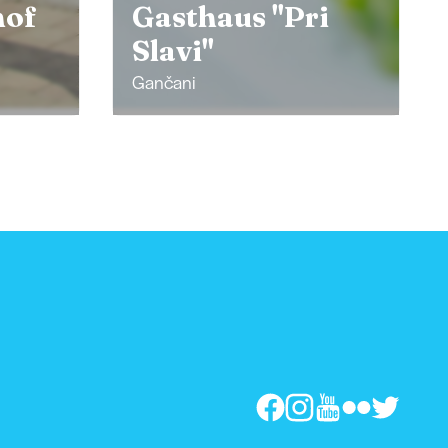
i
Schinkenhaus
Kodila
Murska Sobota