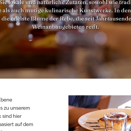
Sie lokale und natürliche Zutaten, sowohl wie tradi
e als auch mutige kulinarische Kunstwerke. In den
 die edelste Blume der Rebe, die seit Jahrtausend
Weinanbaugebieten reift.
 Ebene
ns zu unserem
 sind hier
basiert auf dem