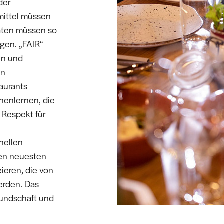
der
mittel müssen
aten müssen so
igen. „FAIR“
in und
en
aurants
nnenlernen, die
d Respekt für
nellen
en neuesten
ieren, die von
werden. Das
reundschaft und