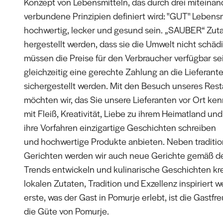
Konzept von Lebensmitteln, das durch drei miteinan
verbundene Prinzipien definiert wird: "GUT" Lebens
hochwertig, lecker und gesund sein. „SAUBER“ Zut
hergestellt werden, dass sie die Umwelt nicht schäd
müssen die Preise für den Verbraucher verfügbar se
gleichzeitig eine gerechte Zahlung an die Lieferant
sichergestellt werden. Mit den Besuch unseres Rest
möchten wir, das Sie unsere Lieferanten vor Ort ke
mit Fleiß, Kreativität, Liebe zu ihrem Heimatland un
ihre Vorfahren einzigartige Geschichten schreiben
und hochwertige Produkte anbieten. Neben traditio
Gerichten werden wir auch neue Gerichte gemäß d
Trends entwickeln und kulinarische Geschichten kre
lokalen Zutaten, Tradition und Exzellenz inspiriert 
erste, was der Gast in Pomurje erlebt, ist die Gastf
die Güte von Pomurje.