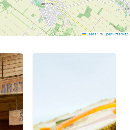
Leaflet
|
©
OpenStreetMap