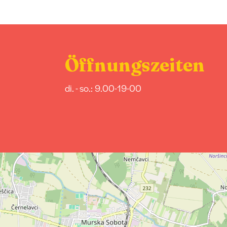
Öffnungszeiten
di. - so.: 9.00-19-00