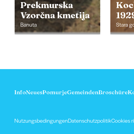
Kocbek since
Öko
1929
Trs
Stara gora
Ljutom
Info
Neues
Pomurje
Gemeinden
Broschüre
K
Nutzungsbedingungen
Datenschutzpolitik
Cookies ri