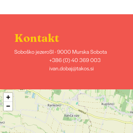
Kontakt
Soboško jezero
SI - 9000 Murska Sobota
+386 (0) 40 369 003
ivan.dobaj@takos.si
+
−