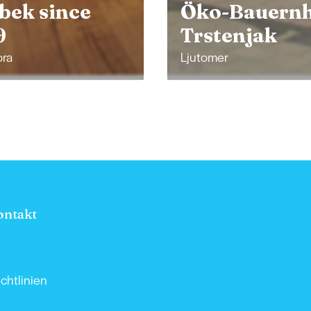
-Bauernhof
Gasthaus "Pr
tenjak
Slavi"
er
Gančani
ontakt
chtlinien