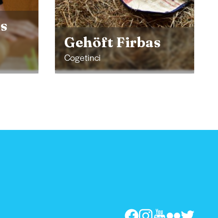
s
Gehöft Firbas
Cogetinci