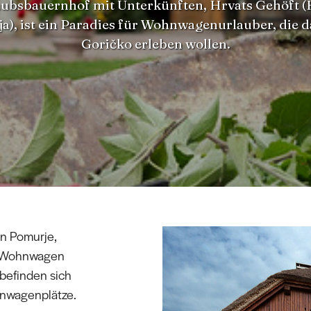
aubsbauernhof mit Unterkünften, Hrvats Gehöft (
a), ist ein Paradies für Wohnwagenurlauber, die d
Goričko erleben wollen.
in Pomurje,
em Wohnwagen
befinden sich
hnwagenplätze.