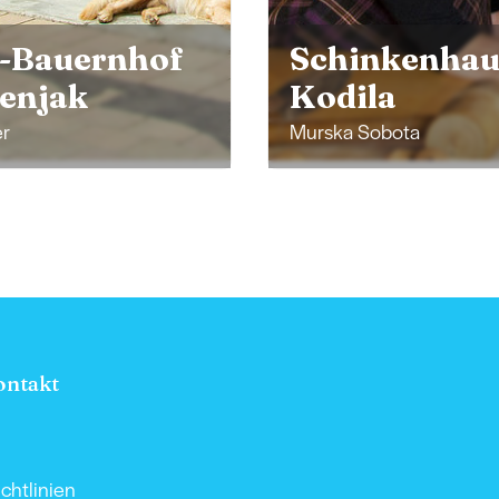
-Bauernhof
Schinkenhau
tenjak
Kodila
er
Murska Sobota
ontakt
chtlinien