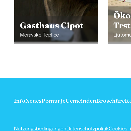
Öko
Gasthaus Cipot
Trs
Moravske Toplice
Ljutom
Info
Neues
Pomurje
Gemeinden
Broschüre
K
Nutzungsbedingungen
Datenschutzpolitik
Cookies ri