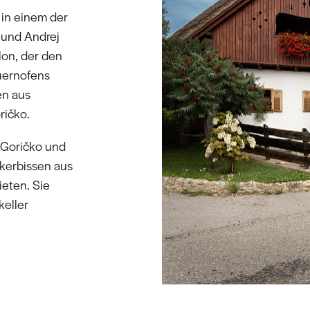
 in einem der
 und Andrej
lon, der den
uernofens
en aus
ričko.
 Goričko und
kerbissen aus
eten. Sie
eller