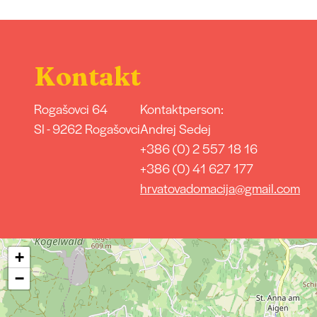
Kontakt
Rogašovci 64
Kontaktperson:
SI - 9262 Rogašovci
Andrej Sedej
+386 (0) 2 557 18 16
+386 (0) 41 627 177
hrvatovadomacija@gmail.com
+
−