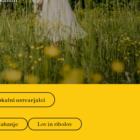
okalni ustvarjalci
Jahanje
Lov in ribolov