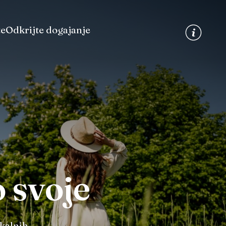
te
Odkrijte dogajanje
 svoje
okalnih