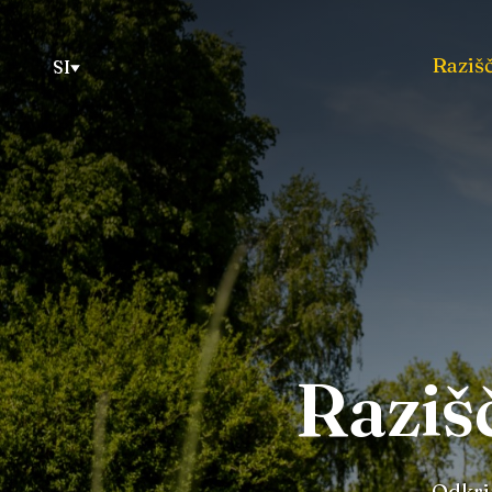
Razišč
SI
Raziš
Odkrij