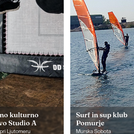
no kulturno
Surf in sup klub
vo Studio A
Pomurje
 pri Ljutomeru
Murska Sobota