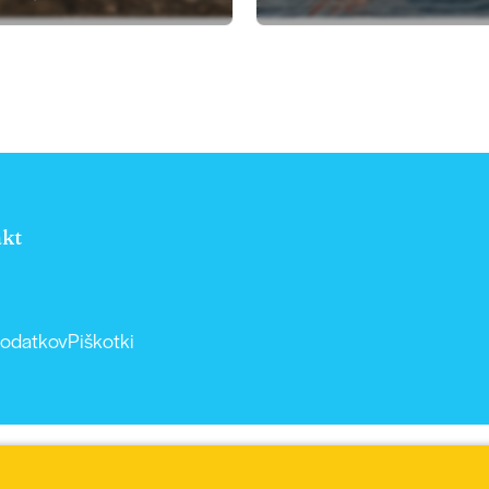
kt
podatkov
Piškotki