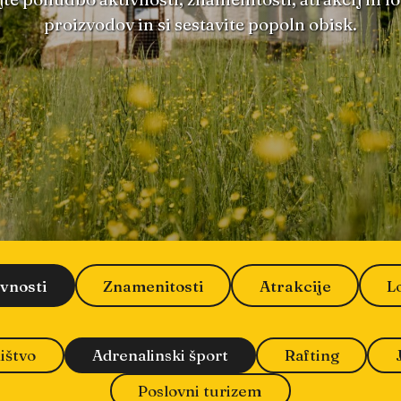
proizvodov in si sestavite popoln obisk.
ivnosti
Znamenitosti
Atrakcije
L
ištvo
Adrenalinski šport
Rafting
Poslovni turizem