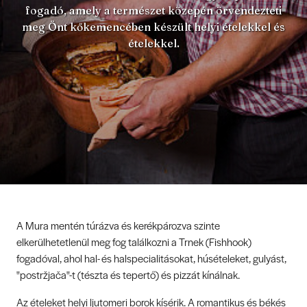
fogadó, amely a természet közepén örvendezteti
meg Önt kőkemencében készült helyi ételekkel és
ételekkel.
A Mura mentén túrázva és kerékpározva szinte
elkerülhetetlenül meg fog találkozni a Trnek (Fishhook)
fogadóval, ahol hal- és halspecialitásokat, húsételeket, gulyást,
"postržjača"-t (tészta és tepertő) és pizzát kínálnak.
Az ételeket helyi ljutomeri borok kísérik. A romantikus és békés