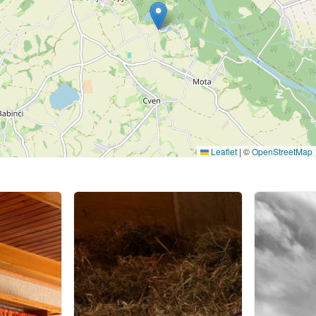
Leaflet
|
©
OpenStreetMap