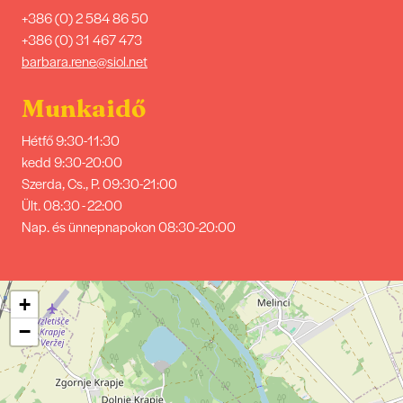
+386 (0) 2 584 86 50
+386 (0) 31 467 473
barbara.rene@siol.net
Munkaidő
Hétfő 9:30-11:30
kedd 9:30-20:00
Szerda, Cs., P. 09:30-21:00
Ült. 08:30 - 22:00
Nap. és ünnepnapokon 08:30-20:00
+
−