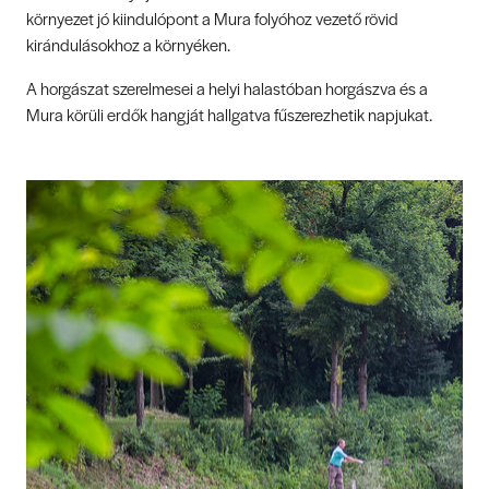
környezet jó kiindulópont a Mura folyóhoz vezető rövid
kirándulásokhoz a környéken.
A horgászat szerelmesei a helyi halastóban horgászva és a
Mura körüli erdők hangját hallgatva fűszerezhetik napjukat.