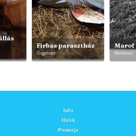
állás
Firbas parasztház
Marof
Cogetinci
Mačkovci
Info
Hírek
Pomurje