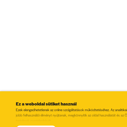
Ez a weboldal sütiket használ
Ezek elengedhetetlenek az online szolgáltatások működtetéséhez. Az analitikai
jobb felhasználói élményt nyújtanak, megkönnyítik az oldal használatát és az
tartalmak megjelenítését.