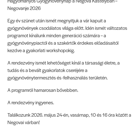
Hagyományos Gyógynövénynap a Negova Kastélyban –
Negovanje 2026
Egy év szünet után ismét megnyitjuk a vár kapuit a
gyógynövények csodálatos világa előtt. Idén ismét változatos
programot kínálunk minden generáció számára – a
gyógynövénypiactól és a szakértők érdekes előadásaitól
kezdve a gyakorlati workshopokig.
A rendezvény ismét lehetőséget kínál a társasági életre, a
tudás és a bevált gyakorlatok cseréjére a
gyógynövénytermesztés és -felhasználás területén.
A programról hamarosan bővebben.
A rendezvény ingyenes.
Találkozunk 2026. május 24-én, vasárnap, 10 és 16 óra között a
Negovai várban!