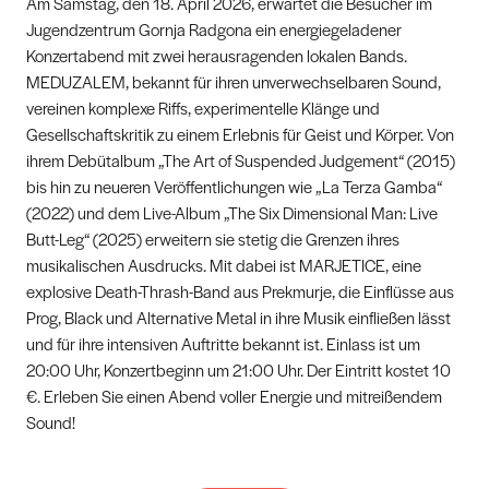
Am Samstag, den 18. April 2026, erwartet die Besucher im
Jugendzentrum Gornja Radgona ein energiegeladener
Konzertabend mit zwei herausragenden lokalen Bands.
MEDUZALEM, bekannt für ihren unverwechselbaren Sound,
vereinen komplexe Riffs, experimentelle Klänge und
Gesellschaftskritik zu einem Erlebnis für Geist und Körper. Von
ihrem Debütalbum „The Art of Suspended Judgement“ (2015)
bis hin zu neueren Veröffentlichungen wie „La Terza Gamba“
(2022) und dem Live-Album „The Six Dimensional Man: Live
Butt-Leg“ (2025) erweitern sie stetig die Grenzen ihres
musikalischen Ausdrucks. Mit dabei ist MARJETICE, eine
explosive Death-Thrash-Band aus Prekmurje, die Einflüsse aus
Prog, Black und Alternative Metal in ihre Musik einfließen lässt
und für ihre intensiven Auftritte bekannt ist. Einlass ist um
20:00 Uhr, Konzertbeginn um 21:00 Uhr. Der Eintritt kostet 10
€. Erleben Sie einen Abend voller Energie und mitreißendem
Sound!