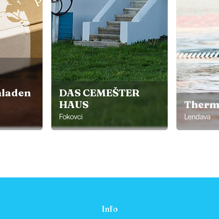
nladen
DAS CEMEŠTER
HAUS
Therm
Fokovci
Lendava
Info