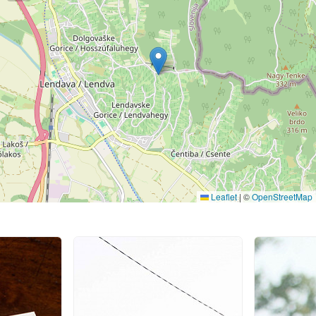
Leaflet
|
©
OpenStreetMap