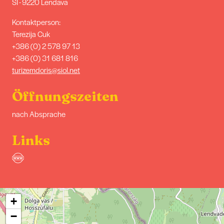
SI - 9220 Lendava
Kontaktperson:
Terezija Cuk
+386 (0) 2 578 97 13
+386 (0) 31 681 816
turizemdoris@siol.net
Öffnungszeiten
nach Absprache
Links
+
−