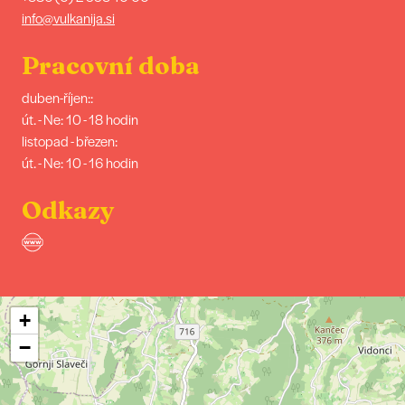
info@vulkanija.si
Pracovní doba
duben-říjen::
út. - Ne: 10 - 18 hodin
listopad - březen:
út. - Ne: 10 - 16 hodin
Odkazy
+
−