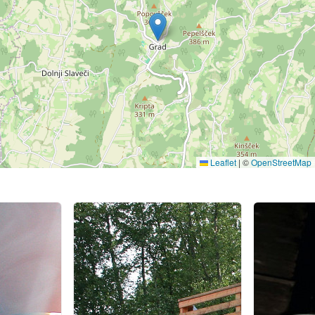
Leaflet
|
©
OpenStreetMap