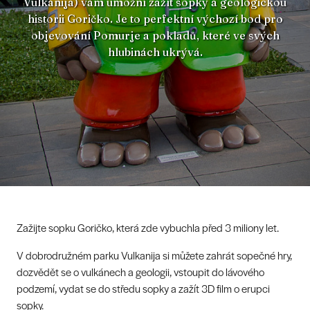
Vulkanija) vám umožní zažít sopky a geologickou
historii Goričko. Je to perfektní výchozí bod pro
objevování Pomurje a pokladů, které ve svých
hlubinách ukrývá.
Zažijte sopku Goričko, která zde vybuchla před 3 miliony let.
V dobrodružném parku Vulkanija si můžete zahrát sopečné hry,
dozvědět se o vulkánech a geologii, vstoupit do lávového
podzemí, vydat se do středu sopky a zažít 3D film o erupci
sopky.