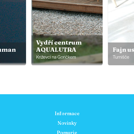
Vydří centrum
Žuman
AQUALUTRA
Fajn u
Križevci na Goričkem
Turnišče
Informace
Novinky
Pomurje