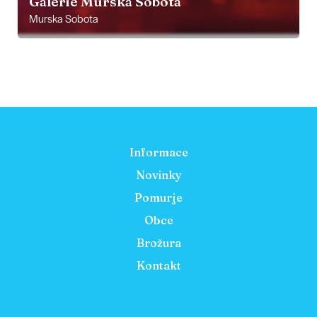
Galerie Murska Sobota
Murska Sobota
Informace
Novinky
Pomurje
Obce
Brožura
Kontakt