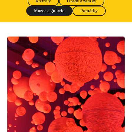
Kostely
Hrady a zámky
Muzea a galerie
Památky