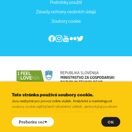
Podmínky použití
Zásady ochrany osobních údajů
Soubory cookie
Tato stránka používá soubory cookie.
Jsou nezbytné pro provoz online služeb. Analytické a marketingové
soubory cookie zajišťují lepší uživatelský zážitek, zjednodušují používání
této stránky a zobrazení pro vás relevantnějšího obsahu.
© 2022 - 2026, Všechny práva vyhrazena
uhlasíte s nastavením následujících souborů cookie?
OK
Preberite več
Zaškrtněte