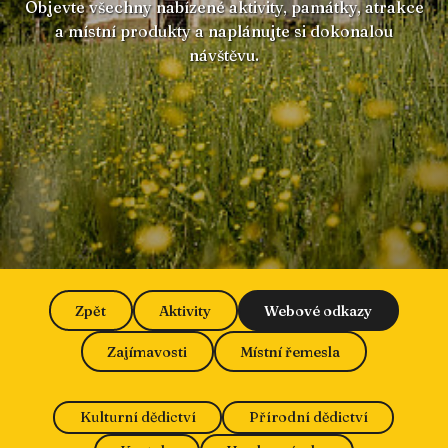
Objevte všechny nabízené aktivity, památky, atrakce
a místní produkty a naplánujte si dokonalou
návštěvu.
Zpět
Aktivity
Webové odkazy
Zajímavosti
Místní řemesla
Kulturní dědictví
Přírodní dědictví