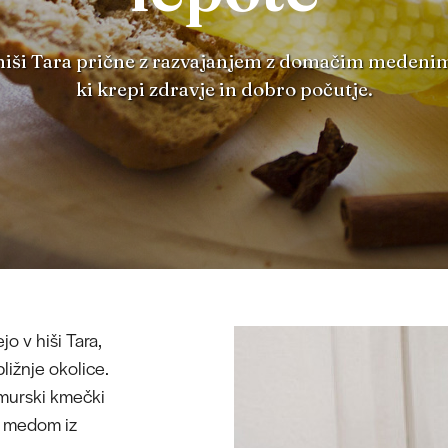
 hiši Tara prične z razvajanjem z domačim medeni
ki krepi zdravje in dobro počutje.
o v hiši Tara,
ližnje okolice.
murski kmečki
er medom iz