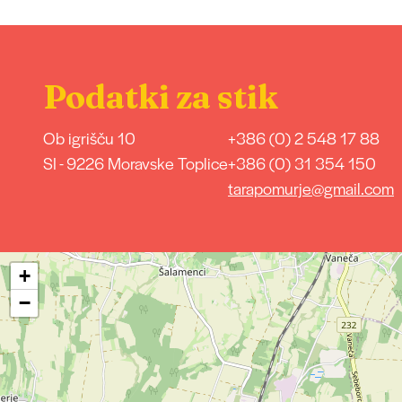
Podatki za stik
Ob igrišču 10
+386 (0) 2 548 17 88
SI - 9226 Moravske Toplice
+386 (0) 31 354 150
tarapomurje@gmail.com
+
−