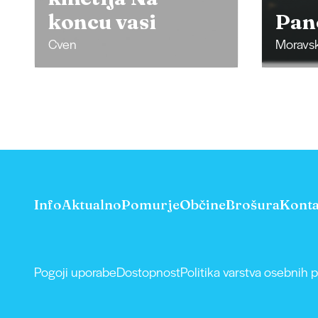
koncu vasi
Pan
Cven
Moravsk
Info
Aktualno
Pomurje
Občine
Brošura
Konta
Pogoji uporabe
Dostopnost
Politika varstva osebnih 