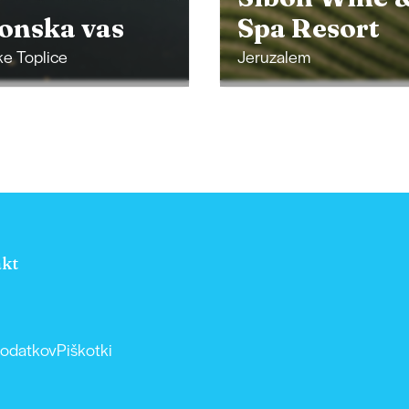
onska vas
Spa Resort
e Toplice
Jeruzalem
kt
podatkov
Piškotki