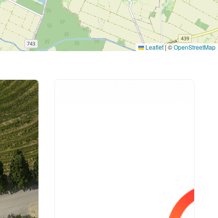
Leaflet
|
©
OpenStreetMap