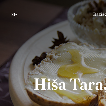
Razišč
SI
Hiša Tara,