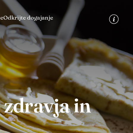
te
Odkrijte dogajanje
 zdravja in