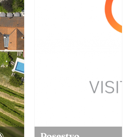
&
Posestvo