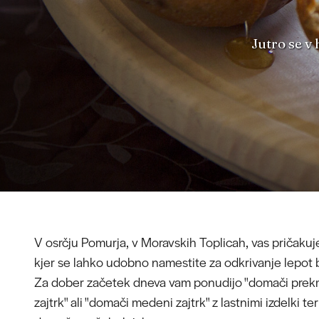
Jutro se v
V osrčju Pomurja, v Moravskih Toplicah, vas pričakujej
kjer se lahko udobno namestite za odkrivanje lepot b
Za dober začetek dneva vam ponudijo "domači prek
zajtrk" ali "domači medeni zajtrk" z lastnimi izdelki t