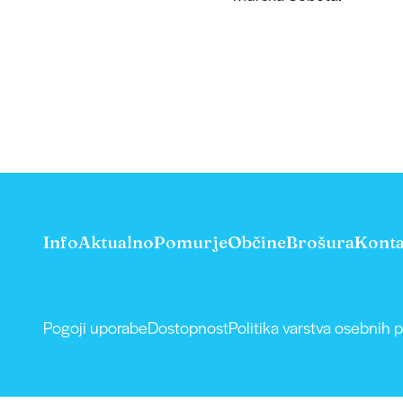
Info
Aktualno
Pomurje
Občine
Brošura
Konta
Pogoji uporabe
Dostopnost
Politika varstva osebnih 