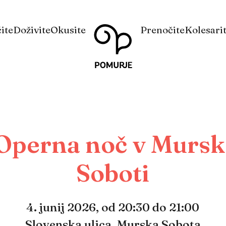
Na
Navigacija
ite
Doživite
Okusite
Prenočite
Kolesari
vsebino
Operna noč v Mursk
Soboti
4. junij 2026,
od 20:30 do 21:00
Slovenska ulica, Murska Sobota