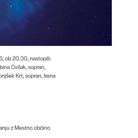
6, ob 20.30, nastopili:
bina Cvilak, sopran,
njšek Krt, sopran, Irena
vanju z Mestno občino