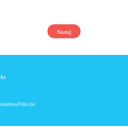
Nazaj
kt
podatkov
Piškotki