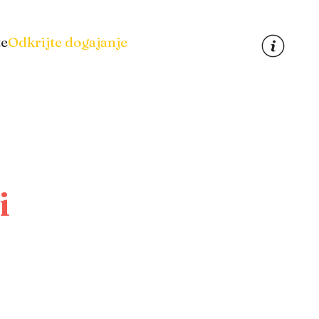
te
Odkrijte dogajanje
i