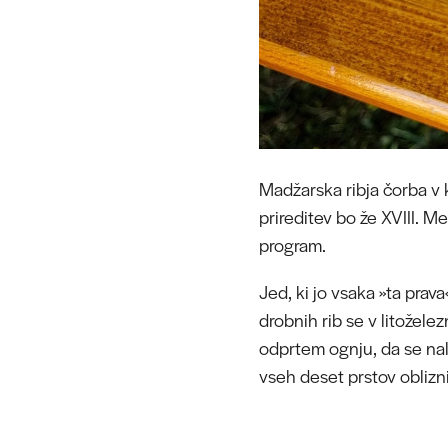
Madžarska ribja čorba v 
prireditev bo že XVIII. M
program.
Jed, ki jo vsaka »ta prav
drobnih rib se v litožel
odprtem ognju, da se nale
vseh deset prstov oblizn