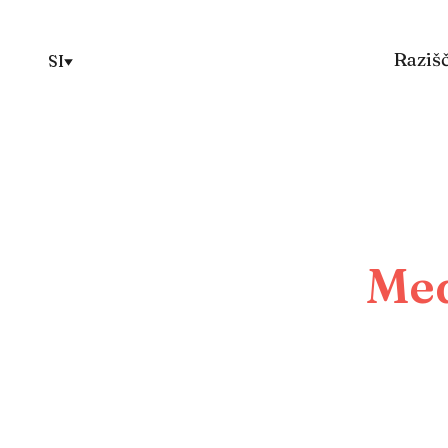
Razišč
SI
Med