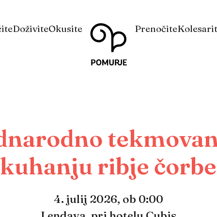
Na
Navigacija
ite
Doživite
Okusite
Prenočite
Kolesari
vsebino
narodno tekmovan
kuhanju ribje čorbe
4. julij 2026,
ob 0:00
Lendava, pri hotelu Cubis