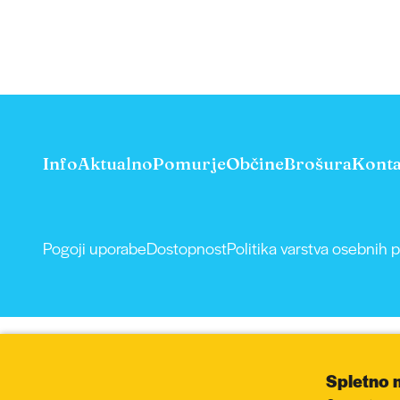
Info
Aktualno
Pomurje
Občine
Brošura
Konta
Pogoji uporabe
Dostopnost
Politika varstva osebnih 
Spletno 