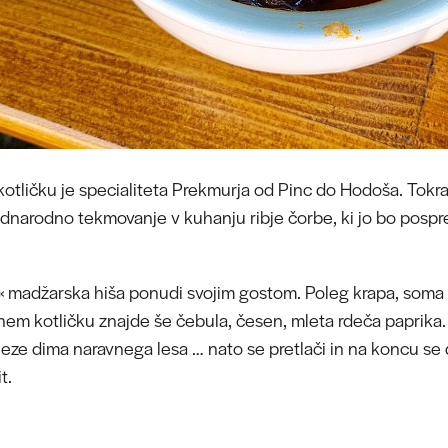
kotličku je specialiteta Prekmurja od Pinc do Hodoša. Tokra
ednarodno tekmovanje v kuhanju ribje čorbe, ki jo bo pospre
a« madžarska hiša ponudi svojim gostom. Poleg krapa, soma i
eznem kotličku znajde še čebula, česen, mleta rdeča paprika
ze dima naravnega lesa … nato se pretlači in na koncu se dod
it.