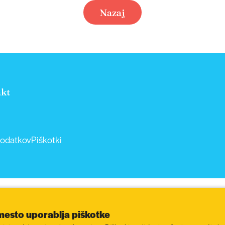
Nazaj
kt
podatkov
Piškotki
mesto uporablja piškotke