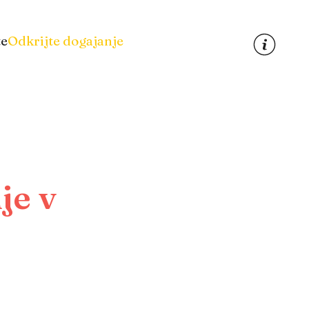
te
Odkrijte dogajanje
je v