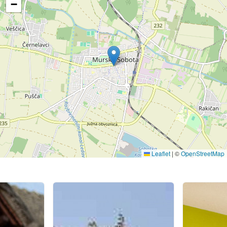
−
Leaflet
|
©
OpenStreetMap