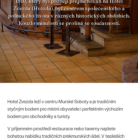
1910, který byl později přejmenován na Hotel
Zvezda (Hvězda), byl centrem společenského a
politického života v různých historických obdobích.
Kouzlo minulosti se prolíná se současností.
Hotel Zvezda leží v centru Murské Soboty a je tradičním
styčným bodem pro místní obyvatele i perfektním výchozím
bodem pro obchodníky a turisty.
V příjemném prostředí restaurace nebo taverny najdete
bohatou nabídku tradičních prekmurských jídel. V teplejších