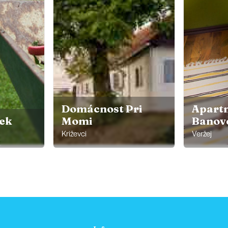
Domácnost Pri
Apart
tek
Momi
Banov
Križevci
Veržej