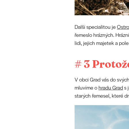
Další specialitou je
Ostro
řemeslo hrázných. Hrázní 
lidi, jejich majetek a pole
# 3 Protože
V obci Grad vás do svýc
mluvíme o
hradu Grad
s 
starých řemesel, které d