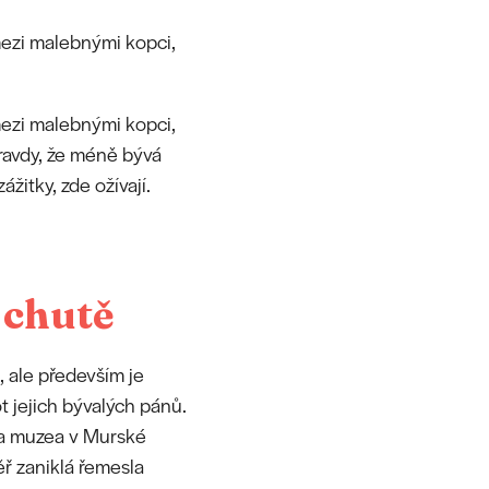
mezi malebnými kopci,
mezi malebnými kopci,
 pravdy, že méně bývá
itky, zde ožívají.
 chutě
 ale především je
 jejich bývalých pánů.
– a muzea v Murské
ěř zaniklá řemesla