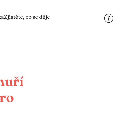
ka
Zjistěte, co se děje
muří
ro