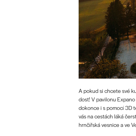
A pokud si chcete své k
dost! V pavilonu Expano 
dokonce i s pomocí 3D t
vás na cestách láká čers
hrnčířská vesnice a ve V