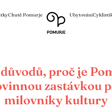
Na
Navigacija
itky
Chutě Pomurje
Ubytování
Cyklisti
vsebino
 důvodů, proč je Po
ovinnou zastávkou p
milovníky kultury