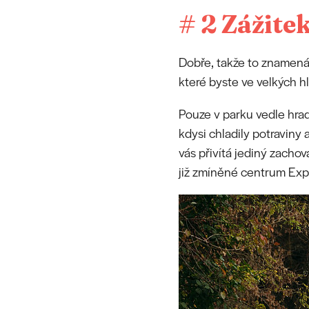
# 2 Zážite
Dobře, takže to znamená,
které byste ve velkých h
Pouze v parku vedle hrad
kdysi chladily potraviny
vás přivítá jediný zachov
již zmíněné centrum Expa